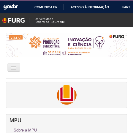
COMUNICA BR
ACESSO À INFORMAÇÃO
PARTI
IR
Universidade
Federal do Rio Grande
PARA
O
CONTEÚDO
Alternar
Navegação
INSCRIÇÕES
CONSULTAR TRABALHOS / SALAS
FALE CONOSCO
OFICINAS
MPU
Sobre a MPU