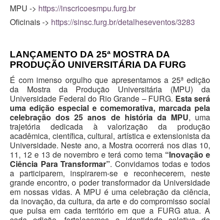
MPU ->
https://inscricoesmpu.furg.br
Oficinais ->
https://sinsc.furg.br/detalheseventos/3283
LANÇAMENTO DA 25ª MOSTRA DA
PRODUÇÃO UNIVERSITÁRIA DA FURG
É com imenso orgulho que apresentamos a 25ª edição
da Mostra da Produção Universitária (MPU) da
Universidade Federal do Rio Grande – FURG.
Esta será
uma edição especial e comemorativa, marcada pela
celebração dos 25 anos de história da MPU
, uma
trajetória dedicada à valorização da produção
acadêmica, científica, cultural, artística e extensionista da
Universidade.
Neste ano, a Mostra ocorrerá nos dias 10,
11, 12 e 13 de novembro e terá como tema
“Inovação e
Ciência Para Transformar”
. Convidamos todas e todos
a participarem, inspirarem-se e reconhecerem, neste
grande encontro, o poder transformador da Universidade
em nossas vidas.
A MPU é uma celebração da ciência,
da inovação, da cultura, da arte e do compromisso social
que pulsa em cada território em que a FURG atua. A
cada edição, fortalecemos a identidade coletiva da