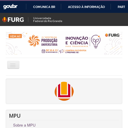
COMUNICA BR
ACESSO À INFORMAÇÃO
PARTI
IR
Universidade
Federal do Rio Grande
PARA
O
CONTEÚDO
Alternar
Navegação
INSCRIÇÕES
CONSULTAR TRABALHOS / SALAS
FALE CONOSCO
OFICINAS
MPU
Sobre a MPU