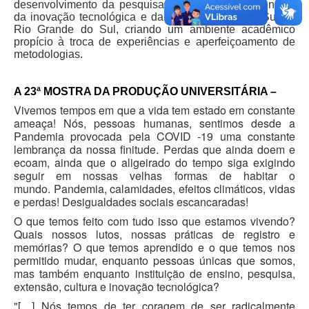
desenvolvimento da pesquisa, do ensino, da extensão,
da inovação tecnológica e da cultura na Região Sul do
Rio Grande do Sul, criando um ambiente acadêmico
propício à troca de experiências e aperfeiçoamento de
metodologias.
A 23ª MOSTRA DA PRODUÇÃO UNIVERSITÁRIA –
Vivemos tempos em que a vida tem estado em constante
ameaça!
Nós, pessoas humanas, sentimos desde a
Pandemia provocada pela COVID -19 uma constante
lembrança da nossa finitude.
Perdas que ainda doem e
ecoam, ainda que o aligeirado do tempo siga exigindo
seguir em nossas velhas formas de habitar o
mundo.
Pandemia, calamidades, efeitos climáticos, vidas
e perdas! Desigualdades sociais escancaradas!
O que temos feito com tudo isso que estamos vivendo?
Quais nossos lutos, nossas práticas de registro e
memórias? O que temos aprendido e o que temos nos
permitido mudar, enquanto pessoas únicas que somos,
mas também enquanto instituição de ensino, pesquisa,
extensão, cultura e inovação tecnológica?
"[…] Nós temos de ter coragem de ser radicalmente