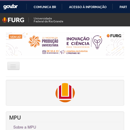
COMUNICA BR
ACESSO À INFORMAÇÃO
PARTI
IR
Universidade
Federal do Rio Grande
PARA
O
CONTEÚDO
Alternar
Navegação
INSCRIÇÕES
CONSULTAR TRABALHOS / SALAS
FALE CONOSCO
OFICINAS
MPU
Sobre a MPU