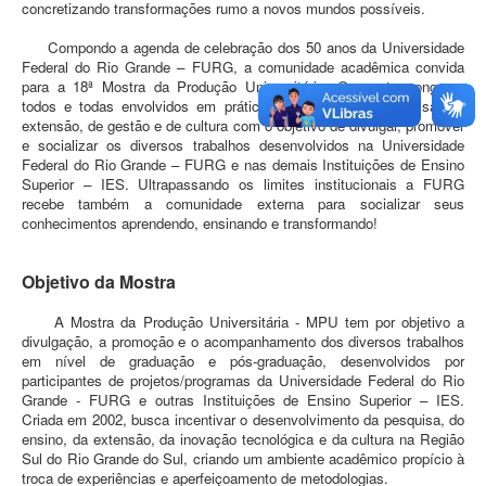
concretizando transformações rumo a novos mundos possíveis.
Compondo a agenda de celebração dos 50 anos da Universidade
Federal do Rio Grande – FURG, a comunidade acadêmica convida
para a 18ª Mostra da Produção Universitária. O evento congrega
todos e todas envolvidos em práticas de ensino, de pesquisa, de
extensão, de gestão e de cultura com o objetivo de divulgar, promover
e socializar os diversos trabalhos desenvolvidos na Universidade
Federal do Rio Grande – FURG e nas demais Instituições de Ensino
Superior – IES. Ultrapassando os limites institucionais a FURG
recebe também a comunidade externa para socializar seus
conhecimentos aprendendo, ensinando e transformando!
Objetivo da Mostra
A Mostra da Produção Universitária - MPU tem por objetivo a
divulgação, a promoção e o acompanhamento dos diversos trabalhos
em nível de graduação e pós-graduação, desenvolvidos por
participantes de projetos/programas da Universidade Federal do Rio
Grande - FURG e outras Instituições de Ensino Superior – IES.
Criada em 2002, busca incentivar o desenvolvimento da pesquisa, do
ensino, da extensão, da inovação tecnológica e da cultura na Região
Sul do Rio Grande do Sul, criando um ambiente acadêmico propício à
troca de experiências e aperfeiçoamento de metodologias.