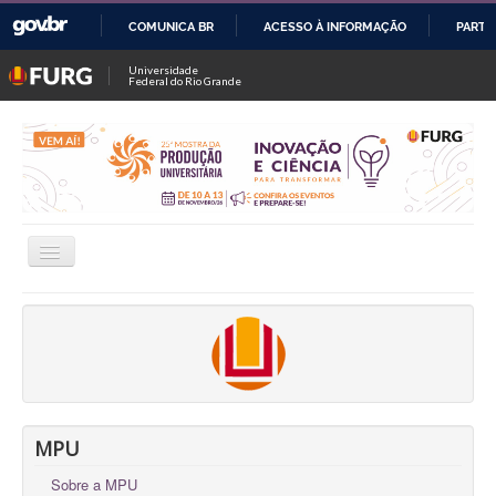
COMUNICA BR
ACESSO À INFORMAÇÃO
PARTI
IR
Universidade
Federal do Rio Grande
PARA
O
CONTEÚDO
Alternar
Navegação
INSCRIÇÕES
CONSULTAR TRABALHOS / SALAS
FALE CONOSCO
OFICINAS
MPU
Sobre a MPU