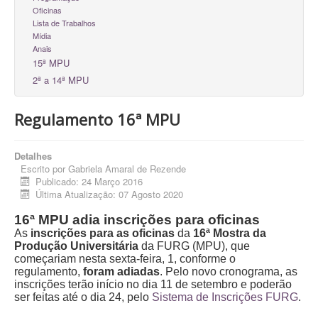
Oficinas
Lista de Trabalhos
Mídia
Anais
15ª MPU
2ª a 14ª MPU
Regulamento 16ª MPU
Detalhes
Escrito por
Gabriela Amaral de Rezende
Publicado: 24 Março 2016
Última Atualização: 07 Agosto 2020
16ª MPU adia inscrições para oficinas
As
inscrições para as oficinas
da
16ª Mostra da
Produção Universitária
da FURG (MPU), que
começariam nesta sexta-feira, 1, conforme o
regulamento,
foram adiadas
. Pelo novo cronograma, as
inscrições terão início no dia 11 de setembro e poderão
ser feitas até o dia 24, pelo
Sistema de Inscrições FURG
.