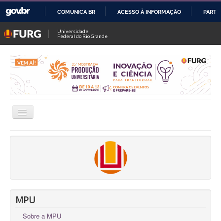
COMUNICA BR
ACESSO À INFORMAÇÃO
PARTI
IR
Universidade
Federal do Rio Grande
PARA
O
CONTEÚDO
Alternar
Navegação
INSCRIÇÕES
CONSULTAR TRABALHOS / SALAS
FALE CONOSCO
OFICINAS
MPU
Sobre a MPU