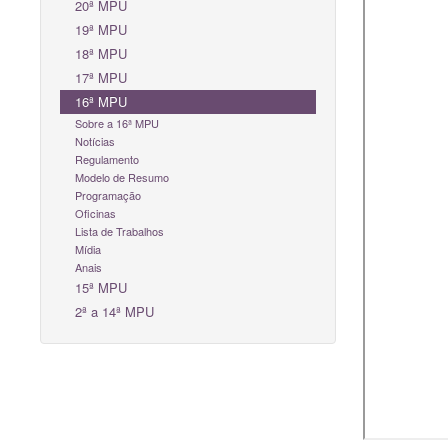
20ª MPU
19ª MPU
18ª MPU
17ª MPU
16ª MPU
Sobre a 16ª MPU
Notícias
Regulamento
Modelo de Resumo
Programação
Oficinas
Lista de Trabalhos
Mídia
Anais
15ª MPU
2ª a 14ª MPU