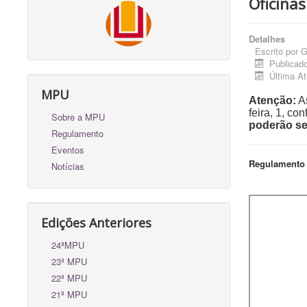
Oficinas
Detalhes
Escrito por
G
Publicad
Última A
MPU
Atenção:
As
feira, 1, c
Sobre a MPU
poderão ser
Regulamento
Eventos
Regulamento 
Notícias
Edições Anteriores
24ªMPU
23ª MPU
22ª MPU
21ª MPU