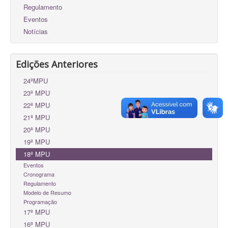
Regulamento
Eventos
Notícias
Edições Anteriores
24ªMPU
23ª MPU
22ª MPU
21ª MPU
20ª MPU
19ª MPU
18ª MPU
Eventos
Cronograma
Regulamento
Modelo de Resumo
Programação
17ª MPU
16ª MPU