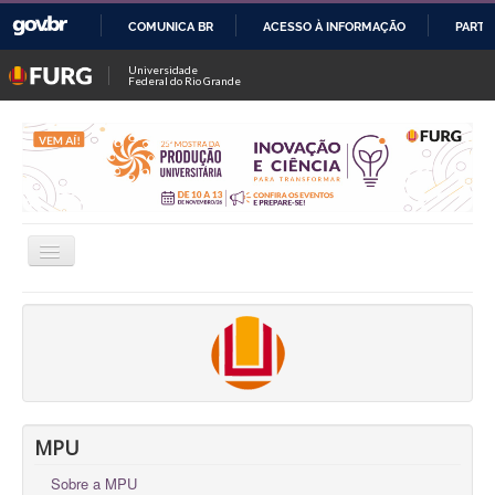
COMUNICA BR
ACESSO À INFORMAÇÃO
PARTI
IR
Universidade
Federal do Rio Grande
PARA
O
CONTEÚDO
Alternar
Navegação
INSCRIÇÕES
CONSULTAR TRABALHOS / SALAS
FALE CONOSCO
OFICINAS
MPU
Sobre a MPU