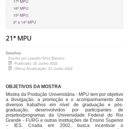
17ª MPU
16ª MPU
15ª MPU
2ª a 14ª MPU
21ª MPU
Detalhes
Escrito por
Leandro Silva Barroco
Publicado: 20 Junho 2022
Última Atualização: 23 Junho 2022
OBJETIVOS DA MOSTRA
Mostra da Produção Universitária - MPU tem por objetivo
a divulgação, a promoção e o acompanhamento dos
diversos trabalhos em nível de graduação e pós-
graduação, desenvolvidos por participantes de
projetos/programas da Universidade Federal do Rio
Grande - FURG e outras Instituições de Ensino Superior
– IES. Criada em 2002, busca incentivar o