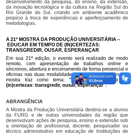
desenvolvimento da pesquisa, do ensino, da extensão,
da inovação tecnológica e da cultura na Região Sul do
Rio Grande do Sul, criando um ambiente acadêmico
propício à troca de experiências e aperfeiçoamento de
metodologias.
A 21ª MOSTRA DA PRODUÇÃO UNIVERSITÁRIA –
EDUCAR EM TEMPO DE (IN)CERTEZAS:
TRANSGREDIR, OUSAR, ESPERANÇAR
Em sua 21ª edição, o evento será realizado de modo
remoto, com apresentação de trabalhos online e
síncronos, abertura e encerramento de forma presencial e
oficinas nas duas modalidades, presenciais e online. A
mostra traz como tema:
“Educar em tempo de
(in)certezas: transgredir, ousar, esperançar”.
ABRANGÊNCIA
A Mostra da Produção Universitária destina-se a alunos
da FURG e de outras universidades da região que
desenvolvam ações de pesquisa, ensino e extensão sob
a orientação de profissional, docente, pesquisador ou
técnico administrativo em educação de Instituições de