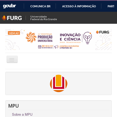
COMUNICA BR
ACESSO À INFORMAÇÃO
PARTI
IR
Universidade
Federal do Rio Grande
PARA
O
CONTEÚDO
Alternar
Navegação
INSCRIÇÕES
CONSULTAR TRABALHOS / SALAS
FALE CONOSCO
OFICINAS
MPU
Sobre a MPU