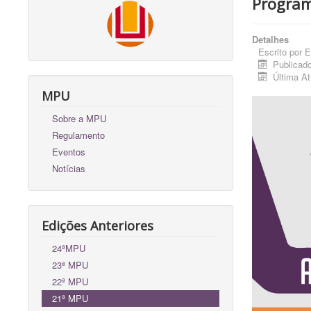
Progra
Detalhes
Escrito por
E
Publicado
Última At
MPU
Sobre a MPU
Regulamento
Eventos
Notícias
Edições Anteriores
24ªMPU
23ª MPU
22ª MPU
21ª MPU