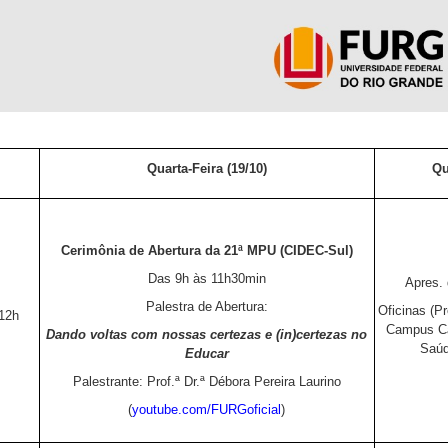
o
Quarta-Feira (19/10)
Qu
Cerimônia de Abertura da 21ª MPU (CIDEC-Sul)
Das 9h às 11h30min
Apres. 
Palestra de Abertura:
Oficinas (P
12h
Campus Ca
Dando voltas com nossas certezas e (in)certezas no
Saúd
Educar
Palestrante: Prof.ª Dr.ª Débora Pereira Laurino
(
youtube.com/FURGoficial
)