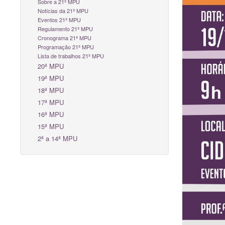
Sobre a 21ª MPU
Notícias da 21ª MPU
Eventos 21ª MPU
Regulamento 21ª MPU
Cronograma 21ª MPU
Programação 21ª MPU
Lista de trabalhos 21ª MPU
20ª MPU
19ª MPU
18ª MPU
17ª MPU
16ª MPU
15ª MPU
2ª a 14ª MPU