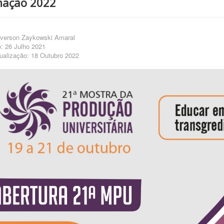
mação 2022
verson Zaykowski Amaral
: 26 Julho 2021
ualização: 18 Outubro 2022