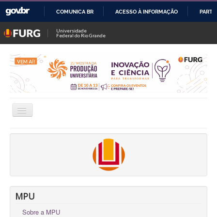
COMUNICA BR
ACESSO À INFORMAÇÃO
PARTI
IR
Universidade
Federal do Rio Grande
PARA
O
CONTEÚDO
Alternar
Navegação
INSCRIÇÕES
CONSULTAR TRABALHOS / SALAS
FALE CONOSCO
OFICINAS
MPU
Sobre a MPU