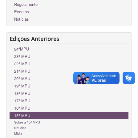
Regulamento
Eventos
Notícias
Edições Anteriores
24ªMPU
23ª MPU
22ª MPU
21ª MPU
20ª MPU
19ª MPU
18ª MPU
17ª MPU
16ª MPU
15ª MPU
Sobre a 15ª MPU
Notícias
Mídia