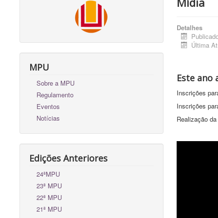
Mídia
Detalhes
Publicad
Última A
MPU
Este ano 
Sobre a MPU
Inscrições pa
Regulamento
Inscrições par
Eventos
Notícias
Realização d
Edições Anteriores
24ªMPU
23ª MPU
22ª MPU
21ª MPU