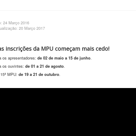
o: 24 Março 2016
tualização: 20 Março 2017
as inscrições da MPU começam mais cedo!
ra os apresentadores:
de 02 de maio a 15 de junho
.
a os ouvintes:
de 01 a 21 de agosto
.
a 15ª MPU:
de 19 a 21 de outubro
.