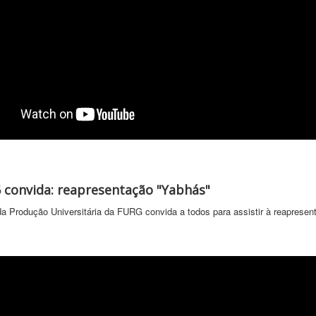
convida: reapresentação "Yabhás"
a Produção Universitária da FURG convida a todos para assistir à reapresent