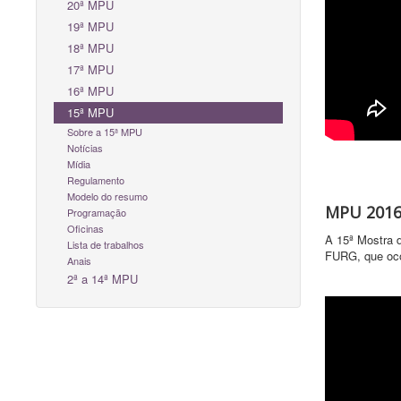
20ª MPU
19ª MPU
18ª MPU
17ª MPU
16ª MPU
15ª MPU
Sobre a 15ª MPU
Notícias
Mídia
Regulamento
Modelo do resumo
MPU 2016 
Programação
Oficinas
A 15ª Mostra d
Lista de trabalhos
FURG, que ocor
Anais
2ª a 14ª MPU