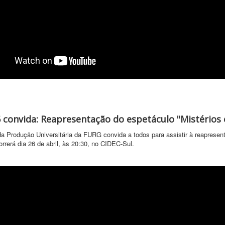
convida: Reapresentação do espetáculo "Mistérios e
a Produção Universitária da FURG convida a todos para assistir à reapresent
rerá dia 26 de abril, às 20:30, no CIDEC-Sul.