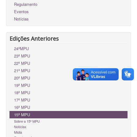
Regulamento
Eventos
Notícias
Edições Anteriores
24ªMPU
23ª MPU
22ª MPU
21ª MPU
20ª MPU
19ª MPU
18ª MPU
17ª MPU
16ª MPU
15ª MPU
Sobre a 15ª MPU
Notícias
Mídia