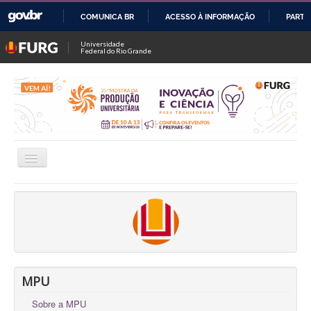
COMUNICA BR
ACESSO À INFORMAÇÃO
PARTI
IR
Universidade
Federal do Rio Grande
PARA
O
CONTEÚDO
Alternar
Navegação
INSCRIÇÕES
CONSULTAR TRABALHOS / SALAS
FALE CONOSCO
OFICINAS
MPU
Sobre a MPU